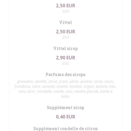
2,50 EUR
20cl
Vittel
2,50 EUR
25cl
Vittel sirop
2,90 EUR
25cl
Parfums des sirops
grenadine, menthe, citron, fraise, pêche, pomme, cerise, cassis,
framboise, mûre, caramel, violette, bonbon, orgeat, banane, kiwi,
anis, citror, mirabelle, vanille, coco, menthe glaciale, barbe à
baba.
Supplément sirop
0,40 EUR
Supplément rondelle de citron