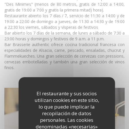
"Des Minimes" (menos de 80 metros, gratis de 12:00 a 14:00,
gratis de 19:00 a 7:00 y gratis la primera mitad) hora).
Restaurante abierto los 7 días / 7, servicio de 11:30 a 14:00 y de
19:00 a 22:00 de domingo a jueves, de 11:30 a 14:30 y de 19:00
a 22:30 los viernes, sábados y vísperas de festivos
Bar abierto los 7 días de la semana, de lunes a sábado de 7:30 a
23:00 horas y domingos y festivos de 9 a.m. a 11 p.m.
Bar Brasserie authentic ofrece cocina tradicional francesa con
especialidades de Alsacia, carne, pescado, ensaladas, chucrut y
Flammekueches. Una gran selección de cervezas con pressions,
cervezas embotelladas y también una gran selección de vinos
finos.
DESCUBRIR EL LUGAR
El restaurante y sus socios
utilizan cookies en este sitio,
lo que puede implicar la
recopilación de datos
personales. Las cookies
denominadas «necesarias»