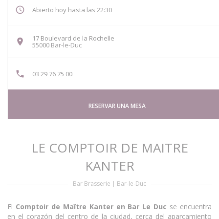
Abierto hoy hasta las 22:30
17 Boulevard de la Rochelle
((abre en una nueva ventana))
55000 Bar-le-Duc
03 29 76 75 00
RESERVAR UNA MESA
LE COMPTOIR DE MAITRE
KANTER
Bar Brasserie
|
Bar-le-Duc
El
Comptoir de Maître Kanter en Bar Le Duc
se encuentra
en el corazón del centro de la ciudad, cerca del aparcamiento