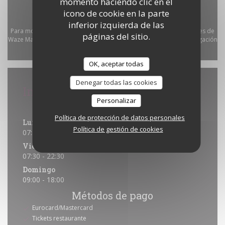
momento haciendo clic en el
icono de cookie en la parte
inferior izquierda de las
Para mostrar el mapa interactivo de Waze, debe aceptar las cookies de
páginas del sitio.
Waze Map (Google). Estas cookies pueden recopilar datos de navegación
y ubicación.
Permitir
OK, aceptar todas
Denegar todas las cookies
Información general
Personalizar
Horario de apertura
Política de protección de datos personales
Lun
-
Jue
Política de gestión de cookies
07:30 - 22:00
Vie
-
Sab
07:30 - 22:30
Domingo
09:00 - 18:00
Métodos de pago
Eurocard/Mastercard
Tickets restaurante