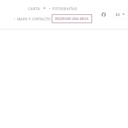
Personalización de sus opciones de cookies
CARTA
FOTOGRAFÍAS
ES
Facebook (
RESERVAR UNA MESA
MAPA Y CONTACTO