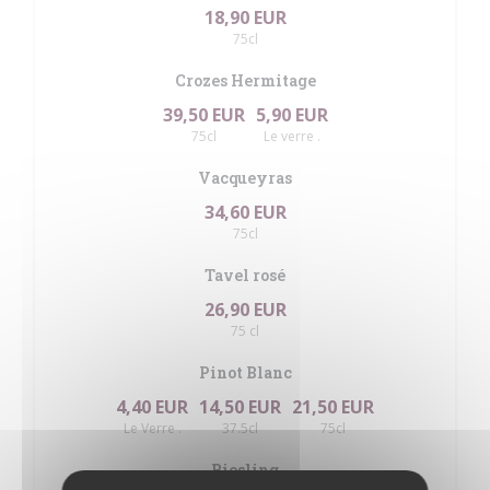
18,90 EUR
75cl
Crozes Hermitage
39,50 EUR
5,90 EUR
75cl
Le verre .
Vacqueyras
34,60 EUR
75cl
Tavel rosé
26,90 EUR
75 cl
Pinot Blanc
4,40 EUR
14,50 EUR
21,50 EUR
Le Verre .
37.5cl
75cl
Riesling