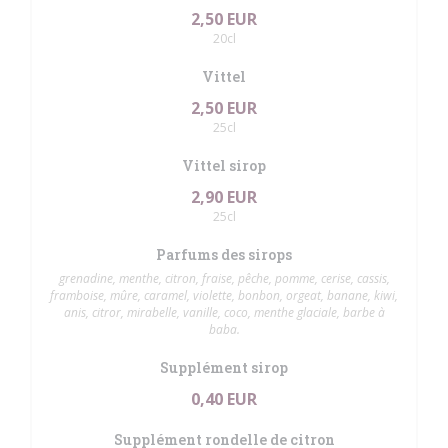
2,50 EUR
20cl
Vittel
2,50 EUR
25cl
Vittel sirop
2,90 EUR
25cl
Parfums des sirops
grenadine, menthe, citron, fraise, pêche, pomme, cerise, cassis,
framboise, mûre, caramel, violette, bonbon, orgeat, banane, kiwi,
anis, citror, mirabelle, vanille, coco, menthe glaciale, barbe à
baba.
Supplément sirop
0,40 EUR
Supplément rondelle de citron