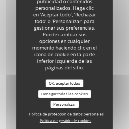
publicidad o contenidos
4,50 EUR
24,90 EUR
personalizados. Haga clic
Le Verre
75cl
en 'Aceptar todo', 'Rechazar
Pinot Noir de Meuse
todo' o 'Personalizar' para
gestionar sus preferencias.
4,50 EUR
24,90 EUR
Puede cambiar sus
Le Verre .
75cl
opciones en cualquier
Saint Nicolas de Bourgueil rouge
momento haciendo clic en el
icono de cookie en la parte
23,90 EUR
75cl
inferior izquierda de las
páginas del sitio.
Sancerre Blanc
5,20 EUR
33,00 EUR
OK, aceptar todas
Le Verre
75cl
Denegar todas las cookies
Beaujolais Villages
Personalizar
13,80 EUR
20,50 EUR
37.5cl
75cl
Política de protección de datos personales
Política de gestión de cookies
Morgon