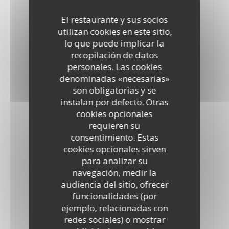
4,90 EUR
14,90 EUR
21,90 EUR
Le Verre .
37.5cl
75cl
El restaurante y sus socios
utilizan cookies en este sitio,
Gewurztraminer
lo que puede implicar la
5,00 EUR
22,40 EUR
recopilación de datos
Le Verre .
75cl
personales. Las cookies
denominadas «necesarias»
Pinot Gris
son obligatorias y se
5,20 EUR
22,50 EUR
instalan por defecto. Otras
Le Verre
75cl
cookies opcionales
requieren su
Gewurztraminer Vendanges Tardives
consentimiento. Estas
7,20 EUR
43,00 EUR
cookies opcionales sirven
Le verre .
75cl
para analizar su
navegación, medir la
Pinot Noir
audiencia del sitio, ofrecer
5,00 EUR
15,20 EUR
22,40 EUR
funcionalidades (por
Le Verre .
37.5cl
75cl
ejemplo, relacionadas con
Côtes de Meuse Pinot gris Auxerrois
redes sociales) o mostrar